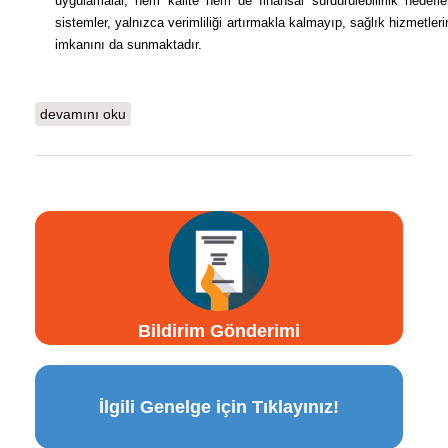
uygulamalar, hem kalite hem de finansal sürdürülebilirlik hedefle
sistemler, yalnızca verimliliği artırmakla kalmayıp, sağlık hizmetleri
imkanını da sunmaktadır.
Kongre Daveti hakkında
devamını oku
Bildirim Gönderimi
İlgili Genelge için Tıklayınız!