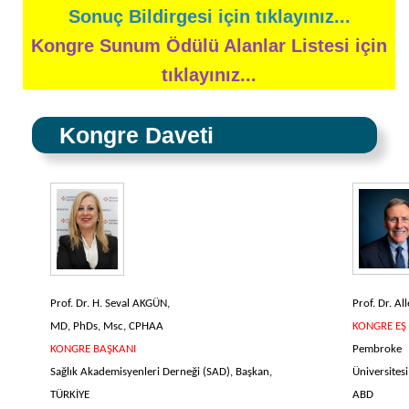
Sonuç Bildirgesi için tıklayınız...
Kongre Sunum Ödülü Alanlar Listesi için
tıklayınız...
Kongre Daveti
Prof. Dr. H. Seval AKGÜN,
Prof. Dr. A
MD, PhDs, Msc, CPHAA
KONGRE EŞ
KONGRE BAŞKANI
Pembroke
Sağlık Akademisyenleri Derneği (SAD), Başkan,
Üniversites
TÜRKİYE
ABD